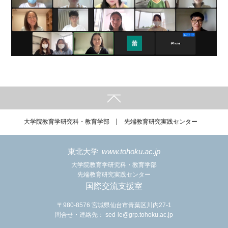
大学院教育学研究科・教育学部
先端教育研究実践センター
東北大学
www.tohoku.ac.jp
大学院教育学研究科・教育学部
先端教育研究実践センター
国際交流支援室
〒980-8576 宮城県仙台市青葉区川内27-1
問合せ・連絡先：
sed-ie@grp.tohoku.ac.jp