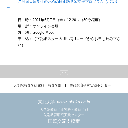
外国人留学生のための日本語学習支援プログラム（ポスタ
ー）
日 時：2021年5月7日（金）12:20～（30分程度）
場 所：オンライン会場
方 法：Google Meet
申 込：（下記ポスターのURL/QRコードからお申し込み下さ
い）
大学院教育学研究科・教育学部
先端教育研究実践センター
東北大学
www.tohoku.ac.jp
大学院教育学研究科・教育学部
先端教育研究実践センター
国際交流支援室