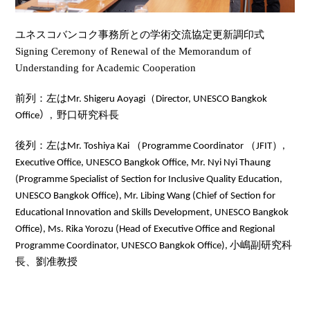
ユネスコバンコク事務所との学術交流協定更新調印式
Signing Ceremony of Renewal of the Memorandum of
Understanding for Academic Cooperation
前列：左は
（
Mr. Shigeru Aoyagi
Director, UNESCO Bangkok
）
野口研究科長
Office
,
後列：左は
（
（
）
Mr. Toshiya Kai
Programme Coordinator
JFIT
,
Executive Office, UNESCO Bangkok Office, Mr. Nyi Nyi Thaung
(Programme Specialist of Section for Inclusive Quality Education,
UNESCO Bangkok Office), Mr. Libing Wang (Chief of Section for
Educational Innovation and Skills Development, UNESCO Bangkok
Office), Ms. Rika Yorozu (Head of Executive Office and Regional
小嶋副研究科
Programme Coordinator, UNESCO Bangkok Office),
長、劉准教授