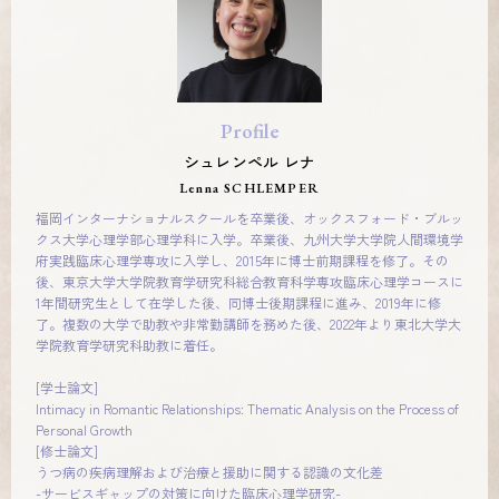
Profile
シュレンペル レナ
Lenna SCHLEMPER
福岡インターナショナルスクールを卒業後、オックスフォード・ブルッ
クス大学心理学部心理学科に入学。卒業後、九州大学大学院人間環境学
府実践臨床心理学専攻に入学し、2015年に博士前期課程を修了。その
後、東京大学大学院教育学研究科総合教育科学専攻臨床心理学コースに
1年間研究生として在学した後、同博士後期課程に進み、2019年に修
了。複数の大学で助教や非常勤講師を務めた後、2022年より東北大学大
学院教育学研究科助教に着任。
[学士論文]
Intimacy in Romantic Relationships: Thematic Analysis on the Process of
Personal Growth
[修士論文]
うつ病の疾病理解および治療と援助に関する認識の文化差
-サービスギャップの対策に向けた臨床心理学研究-