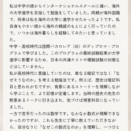
私は中学の頃からインターナショナルスクールに通い、海外
の大学進学を目指して勉強をしていました。両親が海外国籍
で、将来は私を海外の大学に進学させたかったようです。私
自身も小さい頃から海外の親戚のもとによく行っていたの
で、いつかは海外暮らしを経験してみたいと思っていまし
た。
中学・高校時代は国際バカロレア（IB）のディプロマ・プロ
グラムで学びました。このプログラムの最終試験結果が大学
進学に影響するため、日本の共通テストや模擬試験の対策な
どはしていません。
私が高校時代に意識していたのは、単なる暗記ではなく「な
ぜそうなのか」を考える勉強法です。例えば、歴史は暗記科
目と思われがちですが、背景にあるストーリーを理解しなが
ら学ぶことで、より記憶が定着します。当時の歴史の先生の
熱意あるトークに引き込まれ、気づけば得意科目になってい
ました。
一方で苦手だったのは数学です。なかなか数式が理解できな
かったのですが、これも先生に丁寧に教えていただきなが
ら、自分なりに「なぜこの数式なのか」を理解し、一つひと