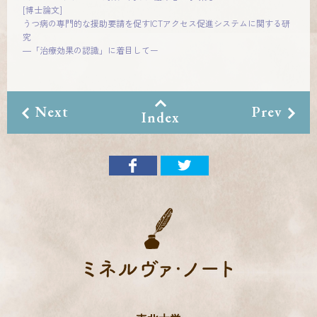
[博士論文]
うつ病の専門的な援助要請を促すICTアクセス促進システムに関する研
究
―「治療効果の認識」に着目してー
Next
Prev
Index