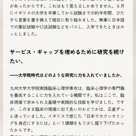
があったからです。これはもう覚えるしかありません。６月
にイギリスの大学を卒業してから試験までの約半年間、ひた
すら言葉を置き換えて暗記に取り組みました。無事に日本語
での筆記試験や口述試験などをパスし、入学できたときはホ
ッとしました。
サービス・ギャップを埋めるために研究を続け
たい。
━━大学院時代はどのような研究に力を入れていましたか。
九州大学大学院実践臨床心理学専攻は、臨床心理学の専門職
を養成することに力を入れている機関です。私はここで、臨
床現場で求められる基礎や実践的な技能を学びました。です
が、このまま臨床の現場に出て良いのかどうかは、正直ずっ
と迷っていました。イギリスで感じた「日本でカウンセリン
グを身近にするには」という課題をもう少し掘り下げたかっ
たからです。