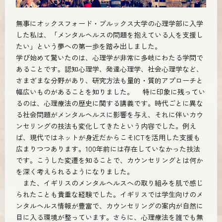
無事にオックスフォード・ブルックス大学の心理学部に入学
した私は、「メンタルヘルスの問題を抱えている人を支援し
たい」という夢への第一歩を踏み出しました。
学び始めて驚いたのは、心理学が非常に多岐にわたる学問で
あることです。認知心理学、発達心理学、社会心理学など、
さまざまな分野があり、研究方法も量的・質的アプローチと
幅広いものがあることを知りました。 特に印象に残ってい
るのは、心理療法の歴史に関する講義です。時代ごとに異な
る社会問題がメンタルヘルスに影響を与え、それに伴いカウ
ンセリングの技法も変化してきたという内容でした。例え
ば、現代ではネットが身近だからこそICTを活用した支援も
広まりつつあります。100年前には存在していなかった技法
です。こうした変遷を知ることで、カウンセリングとは何か
を深く考えられるようになりました。
また、イギリスのメンタルヘルスへの取り組みを肌で感じ
られたことも貴重な経験でした。イギリスでは学生向けのメ
ンタルヘルス情報が豊富で、カウンセリングの案内が自然に
目に入る環境が整っています。さらに、心理療法を誰でも無