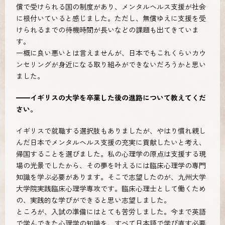
償で受けられる国の制度があり、メンタルヘルス支援が社会
に根付いていると感じました。ただし、無償ゆえに支援を受
けられるまでの待機時間が長いなどの課題も出てきていま
す。
一概に良い悪いとは言えませんが、日本でもこれくらいカウ
ンセリングが身近になる取り組みができないだろうかと思い
ました。
━━イギリスの大学を卒業した後の進路について教えてくだ
さい。
イギリスで就職する選択肢もありましたが、やはり慣れ親し
んだ日本でメンタルヘルス支援の充実に貢献したいと考え、
帰国することを選びました。私の心理学の原点は支援する現
場の光景でしたから、その夢を叶えるには臨床心理学の専門
知識を学ぶ必要があります。そこで志望したのが、九州大学
大学院実践臨床心理学専攻です。臨床心理士として働くため
の、実践的な学びができると思い志望しました。
ところが、入試の準備にはとても苦労しました。今まで英語
で学んできた心理学の知識を、すべて日本語で学び直す必要