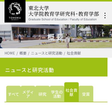
概要
HOME
概要
ニュースと研究活動
社会貢献
ニュースと研究活動
社会貢
メディ
学生の
すべて
研究
受賞
献
ア
活動